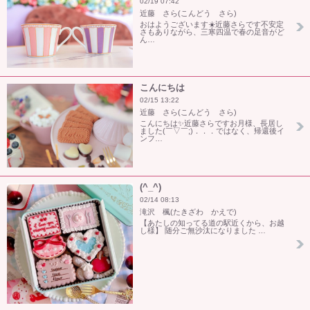
02/19 07:42
近藤 さら(こんどう さら)
おはようございます☀️近藤さらです不安定
さもありながら、三寒四温で春の足音がど
ん…
こんにちは
02/15 13:22
近藤 さら(こんどう さら)
こんにちは✨近藤さらですお月様、長居し
ました(￣▽￣;)．．．ではなく、帰還後イ
ンフ…
(^_^)
02/14 08:13
滝沢 楓(たきざわ かえで)
【あたしの知ってる道の駅近くから、お越
し様】 随分ご無沙汰になりました …