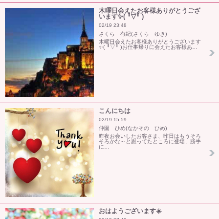
木曜日会えたお客様ありがとうござ
います✨(⁠ ⁠╹⁠▽⁠╹⁠ ⁠)
02/19 23:48
さくら 有紀(さくら ゆき)
木曜日会えたお客様ありがとうございます
✨(⁠ ⁠╹⁠▽⁠╹⁠ ⁠)お仕事帰りに会えたお客様あ…
こんにちは
02/19 15:59
仲園 ひめ(なかその ひめ)
昨夜お会いしたお客さま、昨日はもうそろ
そろかな～と思ってたところに登場、勝手
に…
おはようございます☀️