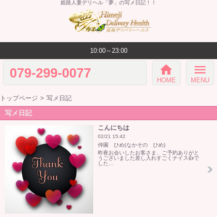
姫路人妻デリヘル「夢」の写メ日記！！
10:00～23:00
home
menu
079-299-0077
HOME
MENU
トップページ
写メ日記
写メ日記
こんにちは
02/21 15:42
仲園 ひめ(なかその ひめ)
昨夜お会いしたお客さま、ご予約ありがと
うございました差し入れすごくナイス👍で
した…