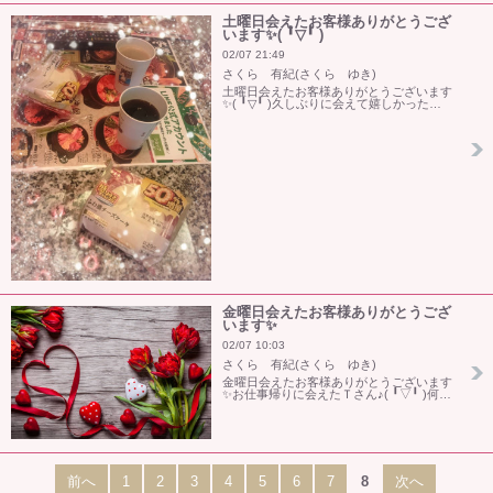
土曜日会えたお客様ありがとうござ
います✨(⁠ ⁠╹⁠▽⁠╹⁠ ⁠)
02/07 21:49
さくら 有紀(さくら ゆき)
土曜日会えたお客様ありがとうございます
✨(⁠ ⁠╹⁠▽⁠╹⁠ ⁠)久しぶりに会えて嬉しかった…
金曜日会えたお客様ありがとうござ
います✨
02/07 10:03
さくら 有紀(さくら ゆき)
金曜日会えたお客様ありがとうございます
✨お仕事帰りに会えたＴさん♪(⁠ ⁠╹⁠▽⁠╹⁠ ⁠)何…
前へ
1
2
3
4
5
6
7
8
次へ