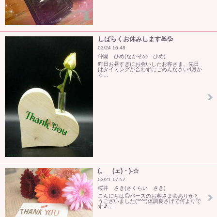
しばらくお休みします🙇💦
03/24 16:48
仲園 ひめ(なかその ひめ)
昨日お昼すぎにお会いしたお客さま、先日
はタイミングが合わずにごめんなさい4月か
ら…
(。ゝ(ェ)・)-☆
03/21 17:57
桜井 さき(さくらい さき)
こんにちは😊バースのお客さま🌼ありがと
うございました(*^^*)体調良さげで何よりで
す🎵…