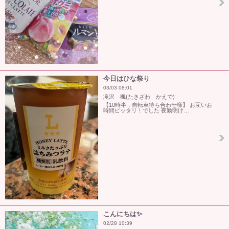
今日はひな祭り
03/03 08:01
滝沢 楓(たきざわ かえで)
【10時半，自転車待ち合わせ様】 お互いお
時間ピッタリ！でした 夜勤明け…
こんにちは✨
02/28 10:39