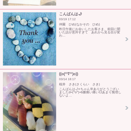
こんばんは🌙
03/19 17:12
仲園 ひめ(なかその ひめ)
昨日午後にお会いしたお客さま、前回に聞
いた話が意外すぎて あれから見る目が変
わ…
((o(^∇^)o))
03/14 18:17
桜井 さき(さくらい さき)
こんばんは🌙○ちゃん🌸ありがとうござい
ましたd=(^o^)=b膝痛い痛い💥あまり無理し
ないよ…