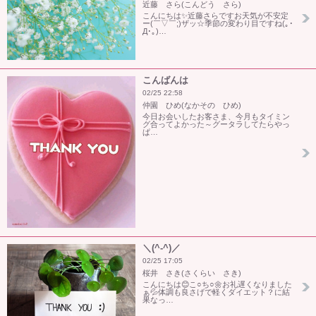
近藤 さら(こんどう さら)
こんにちは✨近藤さらですお天気が不安定
ー(￣▽￣;)ザッ☆季節の変わり目ですね(｡･
Д･｡)…
こんばんは
02/25 22:58
仲園 ひめ(なかその ひめ)
今日お会いしたお客さま、今月もタイミン
グ合ってよかった～グータラしてたらやっ
ぱ…
＼(^-^)／
02/25 17:05
桜井 さき(さくらい さき)
こんにちは😊こ○ち○🌼お礼遅くなりました
ぁ💦体調も良さげで軽くダイエット？に結
果なっ…