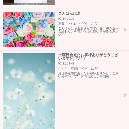
こんばんは🌛
02/24 20:30
近藤 さら(こんどう さら)
こんばんは🌛近藤さらです小春日和の連休
も終わり、今宵から少し寒い雨が降るみた
いで…
土曜日会えたお客様ありがとうござ
います✨(⁠ ⁠╹⁠▽⁠╹⁠ ⁠)
02/22 08:48
さくら 有紀(さくら ゆき)
お仕事途中に会えたお客様ありがとうござ
います✨(⁠ ⁠╹⁠▽⁠╹⁠ ⁠)何時も楽しい時間長く…