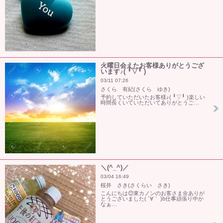
火曜日会えたお客様ありがとうござ
います♪(⁠ ⁠╹⁠▽⁠╹⁠ ⁠)
03/11 07:26
さくら 有紀(さくら ゆき)
予約していただいたお客様♪(⁠ ⁠╹⁠▽⁠╹⁠ ⁠)楽しい
時間長くいていただいてありがとうご…
＼(^_^)／
03/04 16:49
桜井 さき(さくらい さき)
こんにちは😊東カノンのお客さま🌼ありが
とうございました( ´∀｀ )b仕事頑張り中か
なぁ…