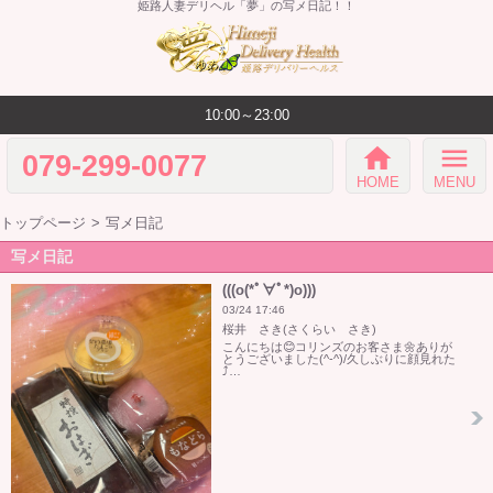
姫路人妻デリヘル「夢」の写メ日記！！
10:00～23:00
home
menu
079-299-0077
HOME
MENU
トップページ
写メ日記
写メ日記
(((o(*ﾟ∀ﾟ*)o)))
03/24 17:46
桜井 さき(さくらい さき)
こんにちは😊コリンズのお客さま🌼ありが
とうございました(^-^)/久しぶりに顔見れた
⤴️…