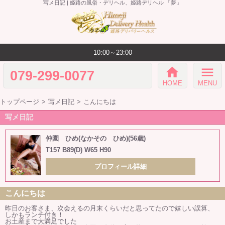
写メ日記 | 姫路の風俗・デリヘル、姫路デリヘル 「夢」
10:00～23:00
home
menu
079-299-0077
HOME
MENU
トップページ
写メ日記
こんにちは
写メ日記
仲園 ひめ(なかその ひめ)(56歳)
T157 B89(D) W65 H90
プロフィール詳細
こんにちは
昨日のお客さま、次会えるの月末くらいだと思ってたので嬉しい誤算、
しかもランチ付き！
お土産まで大満足でした